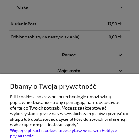
Kurier InPost
17,50 zł
Odbiór osobisty
(w naszym sklepie)
0,00 zł
Pomoc
Moje konto
Dbamy o Twoją prywatność
Płatności i dostawa
Pliki cookies i pokrewne im technologie umożliwiają
poprawne działanie strony i pomagają nam dostosować
O nas
ofertę do Twoich potrzeb. Możesz zaakceptować
wykorzystanie przez nas wszystkich tych plików i przejść do
sklepu lub dostosować użycie plików do swoich preferencji,
wybierając opcję "Dostosuj zgody".
Więcej o plikach cookies przeczytasz w naszej Polityce
prywatności.