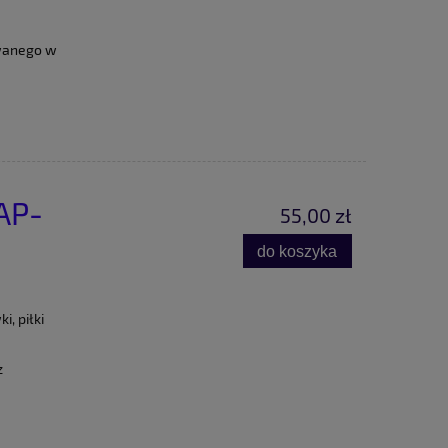
wanego w
AP-
55,00 zł
do koszyka
, piłki
z