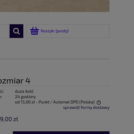
Koszyk:
(pusty)
ozmiar 4
ć:
duża ilość
w:
24 godziny
od 15,00 zł
- Punkt / Automat DPD
(Polska)
sprawdź formy dostawy
Cena nie zawiera ewentualnych kosztów
9,00 zł
płatności