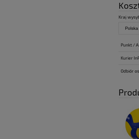
Kosz
Kraj wysył
Punkt / 
Kurier In
Odbiór os
Prod