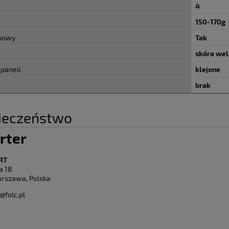
4
150-170g
 nowy
Tak
skóra we
 paneli
klejone
brak
ieczeństwo
rter
RT
a 18
rszawa, Polska
@folc.pl