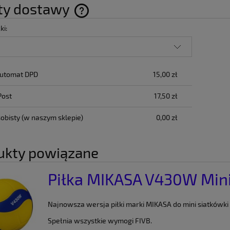
ty dostawy
ki:
Cena nie zawiera ewentualnych kosztów
płatności
Automat DPD
15,00 zł
Post
17,50 zł
obisty
(w naszym sklepie)
0,00 zł
ukty powiązane
Piłka MIKASA V430W Min
Najnowsza wersja piłki marki MIKASA do mini siatkówki
Spełnia wszystkie wymogi FIVB.