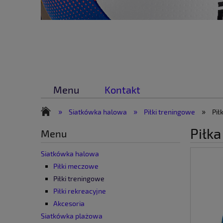
Menu
Kontakt
»
»
»
Siatkówka halowa
Piłki treningowe
Pił
Piłka
Menu
Siatkówka halowa
Piłki meczowe
Piłki treningowe
Piłki rekreacyjne
Akcesoria
Siatkówka plażowa